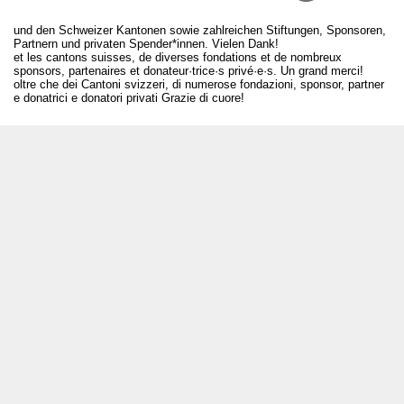
und den Schweizer Kantonen sowie zahlreichen Stiftungen, Sponsoren,
Partnern und privaten Spender*innen. Vielen Dank!
et les cantons suisses, de diverses fondations et de nombreux
sponsors, partenaires et donateur·trice·s privé·e·s. Un grand merci!
oltre che dei Cantoni svizzeri, di numerose fondazioni, sponsor, partner
e donatrici e donatori privati Grazie di cuore!
T +41 31 312 80 08
info@bourseauxspectacles.ch
Login
Archives
Pour les artistes
Médias