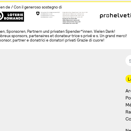
ien de / Con il generoso sostegno di
en, Sponsoren, Partnern und privaten Spender*innen. Vielen Dank!
breux sponsors, partenaires et donateur·trice·s privé·e·s. Un grand merci!
ponsor, partner e donatrici e donatori privati Grazie di cuore!
L
Ar
Po
Mé
Ra
Co
Ne