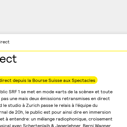
irect
rect
direct depuis la Bourse Suisse aux Spectacles
blic SRF 1 se met en mode «arts de la scène» et toute
ée pas une mais deux émissions retransmises en direct
le studio à Zurich passe le relais à l’équipe du
rnal de 20h, le public est pour ainsi dire en immersion
ir et à entendre: un mélange radiophonique, croisement
usical avec Schertenlaib & Jegerlehner, Berni Wagner,