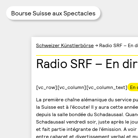
Bourse Suisse aux Spectacles
Skip
Schweizer Künstlerbörse
→
Radio SRF – En d
to
content
Radio SRF – En di
[vc_row][vc_column][vc_column_text]
En 
La première chaîne alémanique du service pu
la Suisse est à l’écoute! Il y aura cette ann
depuis la salle bondée du Schadausaal. Quand 
Schadausaal vendredi soir, juste après le jou
et fait partie intégrante de l’émission. A vo
entre cabaret et divertissement verbal et m