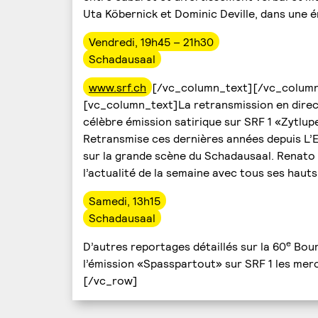
Uta Köbernick et Dominic Deville, dans une é
Vendredi, 19h45 – 21h30
Schadausaal
www.srf.ch
[/vc_column_text][/vc_colum
[vc_column_text]La retransmission en direct
célèbre émission satirique sur SRF 1 «Zytlupe
Retransmise ces dernières années depuis L’E
sur la grande scène du Schadausaal. Renato 
l’actualité de la semaine avec tous ses hauts
Samedi, 13h15
Schadausaal
e
D’autres reportages détaillés sur la 60
Bour
l’émission «Spasspartout» sur SRF 1 les mer
[/vc_row]