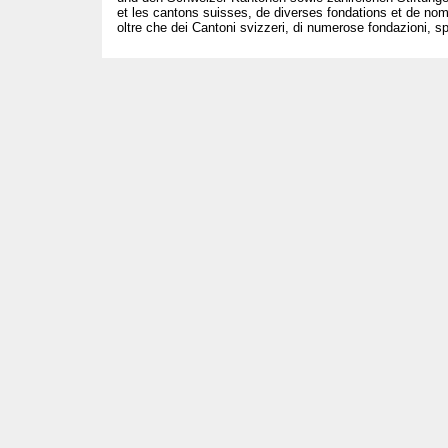
et les cantons suisses, de diverses fondations et de nom
oltre che dei Cantoni svizzeri, di numerose fondazioni, spo
T +41 31 312 80 08
info@bourseauxspectacles.ch