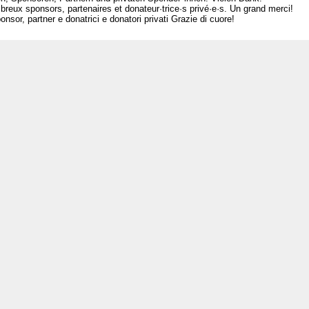
breux sponsors, partenaires et donateur·trice·s privé·e·s. Un grand merci!
nsor, partner e donatrici e donatori privati Grazie di cuore!
L
Ar
Po
Mé
Ra
Co
Ne