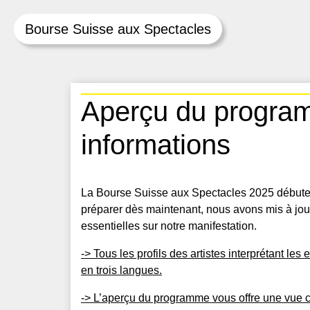
Bourse Suisse aux Spectacles
Skip
Aperçu du program
to
content
informations
La Bourse Suisse aux Spectacles 2025 débuter
préparer dès maintenant, nous avons mis à jour
essentielles sur notre manifestation.
-> Tous les profils des artistes interprétant les
en trois langues.
-> L’aperçu du programme vous offre une vue c