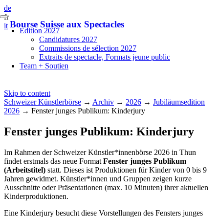
de
fr
Bourse Suisse aux Spectacles
it
Edition 2027
Candidatures 2027
Commissions de sélection 2027
Extraits de spectacle, Formats jeune public
Team + Soutien
Skip to content
Schweizer Künstlerbörse
→
Archiv
→
2026
→
Jubiläumsedition
2026
→
Fenster junges Publikum: Kinderjury
Fenster junges Publikum: Kinderjury
Im Rahmen der Schweizer Künstler*innenbörse 2026 in Thun
findet erstmals das neue Format
Fenster junges Publikum
(Arbeitstitel)
statt. Dieses ist Produktionen für Kinder von 0 bis 9
Jahren gewidmet. Künstler*innen und Gruppen zeigen kurze
Ausschnitte oder Präsentationen (max. 10 Minuten) ihrer aktuellen
Kinderproduktionen.
Eine Kinderjury besucht diese Vorstellungen des Fensters junges