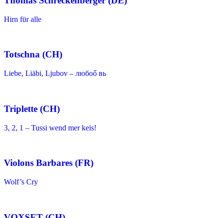
Thomas Schreckenberger (DE)
Hirn für alle
Totschna (CH)
Liebe, Liäbi, Ljubov – любоő вь
Triplette (CH)
3, 2, 1 – Tussi wend mer keis!
Violons Barbares (FR)
Wolf’s Cry
VOXSET (CH)