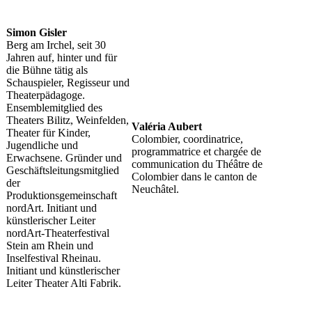
Simon Gisler
Berg am Irchel, seit 30
Jahren auf, hinter und für
die Bühne tätig als
Schauspieler, Regisseur und
Theaterpädagoge.
Ensemblemitglied des
Theaters Bilitz, Weinfelden,
Valéria Aubert
Theater für Kinder,
Colombier, coordinatrice,
Jugendliche und
programmatrice et chargée de
Erwachsene. Gründer und
communication du Théâtre de
Geschäftsleitungsmitglied
Colombier dans le canton de
der
Neuchâtel.
Produktionsgemeinschaft
nordArt. Initiant und
künstlerischer Leiter
nordArt-Theaterfestival
Stein am Rhein und
Inselfestival Rheinau.
Initiant und künstlerischer
Leiter Theater Alti Fabrik.