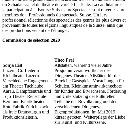
du Schadausaal et du théâtre de variété La Tente. La candidature et
la participation à la Bourse Suisse aux Spectacles sont ouvertes aux
membres de t. Professionnels du spectacle Suisse. Un jury
professionnel sélectionne des spectacles des genres les plus divers et
provenant de toutes les régions linguistiques de la Suisse, ainsi que
des productions venant de l’étranger.
Commission de sélection 2020
Theo Frei
Sonja Eisl
Altstätten, während vieler Jahre
Luzern, Co-Leiterin
Programmverantwortlicher des
Kleintheater Luzern.
Diogenes Theaters Altstätten für die
Verschiedene Engagements
Bereiche Gastspiele, Vorstellungen für
am Theater Tuchlaube
Schulen, Kleinkunstmitwirkangebote
Aarau, Dampfzentrale und
für Kinder und Erwachsene. Förderung
Tojo Theater Reitschule
und Unterstützung der kulturellen
Bern und Fabriktheater
Teilhabe der Bevölkerung und der
Rote Fabrik Zürich sowie
verschiedenen Diogenes-
als freie Dramaturgin und
Eigenproduktionen. Im Mai 2019
Produktionsleiterin.
kürzer getreten. Weiterpflege der Liebe
zur Kunst- und Kulturszene.