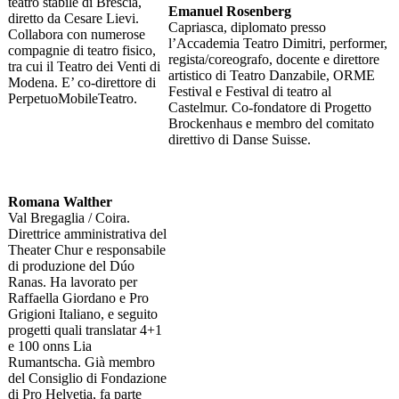
teatro stabile di Brescia,
Emanuel Rosenberg
diretto da Cesare Lievi.
Capriasca, diplomato presso
Collabora con numerose
l’Accademia Teatro Dimitri, performer,
compagnie di teatro fisico,
regista/coreografo, docente e direttore
tra cui il Teatro dei Venti di
artistico di Teatro Danzabile, ORME
Modena. E’ co-direttore di
Festival e Festival di teatro al
PerpetuoMobileTeatro.
Castelmur. Co-fondatore di Progetto
Brockenhaus e membro del comitato
direttivo di Danse Suisse.
Romana Walther
Val Bregaglia / Coira.
Direttrice amministrativa del
Theater Chur e responsabile
di produzione del Dúo
Ranas. Ha lavorato per
Raffaella Giordano e Pro
Grigioni Italiano, e seguito
progetti quali translatar 4+1
e 100 onns Lia
Rumantscha. Già membro
del Consiglio di Fondazione
di Pro Helvetia, fa parte