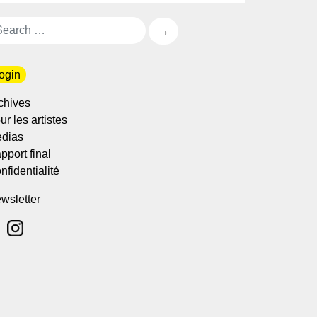
ogin
chives
ur les artistes
dias
pport final
nfidentialité
wsletter