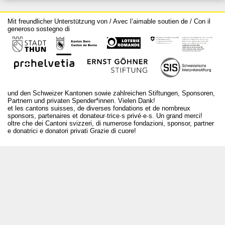
Mit freundlicher Unterstützung von / Avec l’aimable soutien de / Con il
generoso sostegno di
und den Schweizer Kantonen sowie zahlreichen Stiftungen, Sponsoren,
Partnern und privaten Spender*innen. Vielen Dank!
et les cantons suisses, de diverses fondations et de nombreux
sponsors, partenaires et donateur·trice·s privé·e·s. Un grand merci!
oltre che dei Cantoni svizzeri, di numerose fondazioni, sponsor, partner
e donatrici e donatori privati Grazie di cuore!
T +41 31 312 80 08
info@bourseauxspectacles.ch