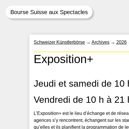
Bourse Suisse aux Spectacles
Skip
Schweizer Künstlerbörse
→
Archives
→
2026
to
content
Exposition+
Jeudi et samedi de 10 
Vendredi de 10 h à 21 
L’Exposition+ est le lieu d’échange et de résea
agences s’y rencontrent, échangent sur les stan
qu’elles et ils planifient la programmation de le