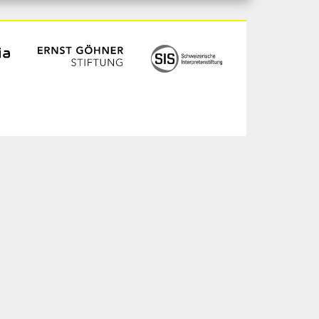
ogin
chives
ur les artistes
dias
pport final
nfidentialité