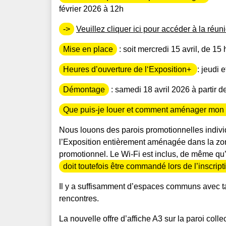
février 2026 à 12h
->
Veuillez cliquer ici pour accéder à la réu
Mise en place
: soit
mercredi 15 avril, de 15 h
Heures d’ouverture de l‘Exposition+
:
jeudi 
Démontage
:
samedi 18 avril 2026 à partir d
Que puis-je louer et comment aménager mon
Nous louons des parois promotionnelles individ
l’Exposition entièrement aménagée dans la zone
promotionnel. Le Wi-Fi est inclus, de même qu’
doit toutefois être commandé lors de l’inscript
Il y a suffisamment d’espaces communs avec tab
rencontres.
La nouvelle offre d’affiche A3 sur la paroi colle