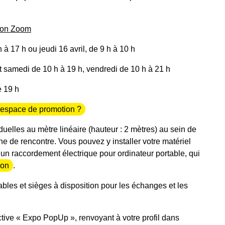
nion Zoom
 à 17 h ou jeudi 16 avril, de 9 h à 10 h
et samedi de 10 h à 19 h, vendredi de 10 h à 21 h
e 19 h
 espace de promotion ?
uelles au mètre linéaire (hauteur : 2 mètres) au sein de
 de rencontre. Vous pouvez y installer votre matériel
un raccordement électrique pour ordinateur portable, qui
ion
.
les et sièges à disposition pour les échanges et les
ctive «
Expo PopUp »,
renvoyant à votre profil dans