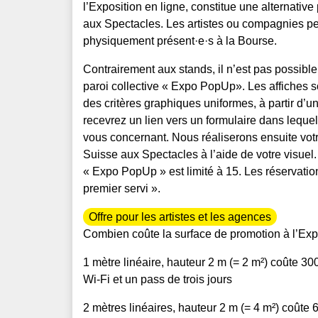
l’Exposition en ligne, constitue une alternati
aux Spectacles. Les artistes ou compagnies peu
physiquement présent·e·s à la Bourse.
Contrairement aux stands, il n’est pas possible
paroi collective «
Expo PopUp
». Les affiches
des critères graphiques uniformes, à partir d’un
recevrez un lien vers un formulaire dans lequel
vous concernant. Nous réaliserons ensuite votre 
Suisse aux Spectacles à l’aide de votre visuel.
«
Expo PopUp
» est limité à 15. Les réservatio
premier servi ».
Offre pour les artistes et les agences
Combien coûte la surface de promotion à l’Exp
1 mètre linéaire, hauteur 2 m (= 2 m²) coûte 300 
Wi-Fi et un pass de trois jours
2 mètres linéaires, hauteur 2 m (= 4 m²) coûte 60