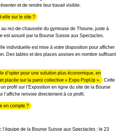
senter et de rendre leur travail visible.
elle sur le site ?
ée au rez-de-chaussée du gymnase de Thoune, juste à
 est assuré par la Bourse Suisse aux Spectacles.
 individuelle est mise à votre disposition pour afficher
on. Des tables et des places assises en nombre suffisant
le d’opter pour une solution plus économique, en
et placée sur la paroi collective « Expo PopUp ».
Cette
 profil sur l’Exposition en ligne du site de la Bourse
l’affiche renvoie directement à ce profil.
re en compte ?
 l’équipe de la Bourse Suisse aux Spectacles : le 23