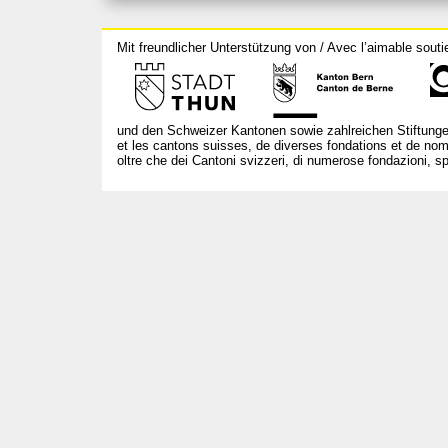
Mit freundlicher Unterstützung von / Avec l’aimable souti
und den Schweizer Kantonen sowie zahlreichen Stiftunge
et les cantons suisses, de diverses fondations et de nom
oltre che dei Cantoni svizzeri, di numerose fondazioni, spo
T +41 31 312 80 08
info@bourseauxspectacles.ch