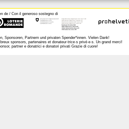
en de / Con il generoso sostegno di
n, Sponsoren, Partnern und privaten Spender*innen. Vielen Dank!
breux sponsors, partenaires et donateur·trice·s privé·e·s. Un grand merci!
nsor, partner e donatrici e donatori privati Grazie di cuore!
L
Ar
Po
Mé
Ra
Co