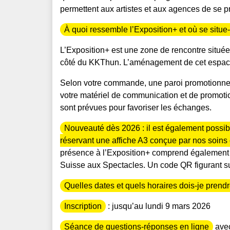
permettent aux artistes et aux agences de se pré
À quoi ressemble l’Exposition+ et où se situe-t-
L’Exposition+ est une zone de rencontre situ
côté du KKThun. L’aménagement de cet espace
Selon votre commande, une paroi promotionnelle
votre matériel de communication et de promoti
sont prévues pour favoriser les échanges.
Nouveauté dès 2026 : il est également possib
réservant une affiche A3 conçue par nos soins 
présence à l’Exposition+ comprend également un
Suisse aux Spectacles. Un code QR figurant sur 
Quelles dates et quels horaires dois-je prend
Inscription
:
jusqu’au lundi 9 mars 2026
Séance de questions-réponses en ligne
avec