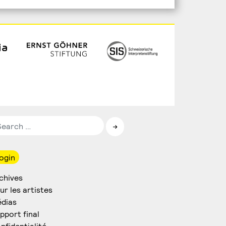
ogin
chives
ur les artistes
dias
pport final
nfidentialité