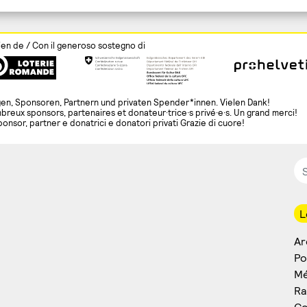
ien de / Con il generoso sostegno di
en, Sponsoren, Partnern und privaten Spender*innen. Vielen Dank!
breux sponsors, partenaires et donateur·trice·s privé·e·s. Un grand merci!
ponsor, partner e donatrici e donatori privati Grazie di cuore!
L
Ar
Po
Mé
Ra
Co