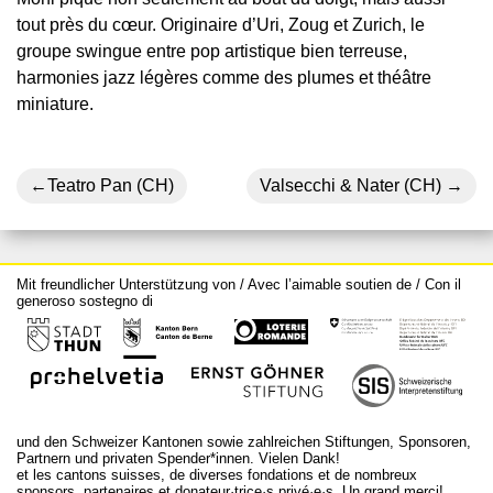
tout près du cœur. Originaire d’Uri, Zoug et Zurich, le
groupe swingue entre pop artistique bien terreuse,
harmonies jazz légères comme des plumes et théâtre
miniature.
Navigation
Teatro Pan (CH)
Valsecchi & Nater (CH)
de
l’article
Mit freundlicher Unterstützung von / Avec l’aimable soutien de / Con il
generoso sostegno di
und den Schweizer Kantonen sowie zahlreichen Stiftungen, Sponsoren,
Partnern und privaten Spender*innen. Vielen Dank!
et les cantons suisses, de diverses fondations et de nombreux
sponsors, partenaires et donateur·trice·s privé·e·s. Un grand merci!