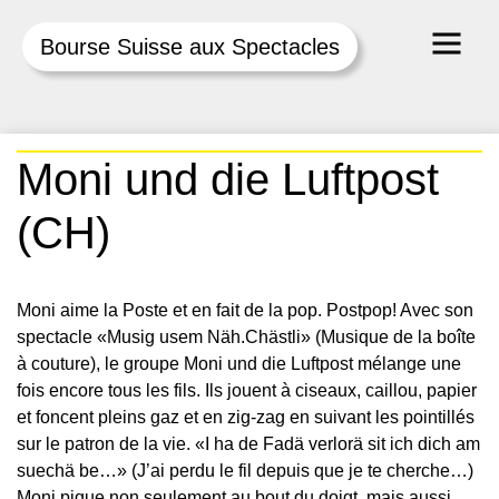
Bourse Suisse aux Spectacles
Skip
Moni und die Luftpost
to
content
(CH)
Moni aime la Poste et en fait de la pop. Postpop! Avec son
spectacle «Musig usem Näh.Chästli» (Musique de la boîte
à couture), le groupe Moni und die Luftpost mélange une
fois encore tous les fils. Ils jouent à ciseaux, caillou, papier
et foncent pleins gaz et en zig-zag en suivant les pointillés
sur le patron de la vie. «I ha de Fadä verlorä sit ich dich am
suechä be…» (J’ai perdu le fil depuis que je te cherche…)
Moni pique non seulement au bout du doigt, mais aussi