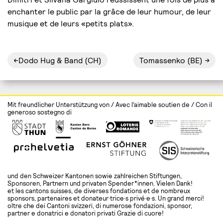
enchanter le public par la grâce de leur humour, de leur
musique et de leurs «petits plats».
Navigation
Dodo Hug & Band (CH)
Tomassenko (BE)
de
l’article
Mit freundlicher Unterstützung von / Avec l’aimable soutien de / Con il
generoso sostegno di
und den Schweizer Kantonen sowie zahlreichen Stiftungen,
Sponsoren, Partnern und privaten Spender*innen. Vielen Dank!
et les cantons suisses, de diverses fondations et de nombreux
sponsors, partenaires et donateur·trice·s privé·e·s. Un grand merci!
oltre che dei Cantoni svizzeri, di numerose fondazioni, sponsor,
partner e donatrici e donatori privati Grazie di cuore!