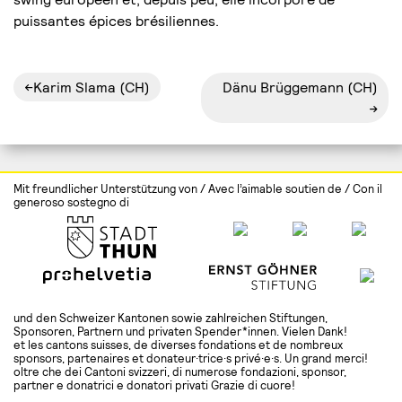
puissantes épices brésiliennes.
Navigation
Karim Slama (CH)
Dänu Brüggemann (CH)
de
l’article
Mit freundlicher Unterstützung von / Avec l’aimable soutien de / Con il
generoso sostegno di
und den Schweizer Kantonen sowie zahlreichen Stiftungen,
Sponsoren, Partnern und privaten Spender*innen. Vielen Dank!
et les cantons suisses, de diverses fondations et de nombreux
sponsors, partenaires et donateur·trice·s privé·e·s. Un grand merci!
oltre che dei Cantoni svizzeri, di numerose fondazioni, sponsor,
partner e donatrici e donatori privati Grazie di cuore!