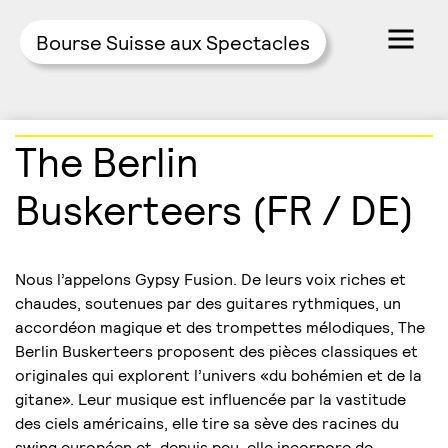
Bourse Suisse aux Spectacles
Skip
The Berlin
to
content
Buskerteers (FR / DE)
Nous l’appelons Gypsy Fusion. De leurs voix riches et
chaudes, soutenues par des guitares rythmiques, un
accordéon magique et des trompettes mélodiques, The
Berlin Buskerteers proposent des pièces classiques et
originales qui explorent l’univers «du bohémien et de la
gitane». Leur musique est influencée par la vastitude
des ciels américains, elle tire sa sève des racines du
swing européen et, depuis peu, elle incorpore de