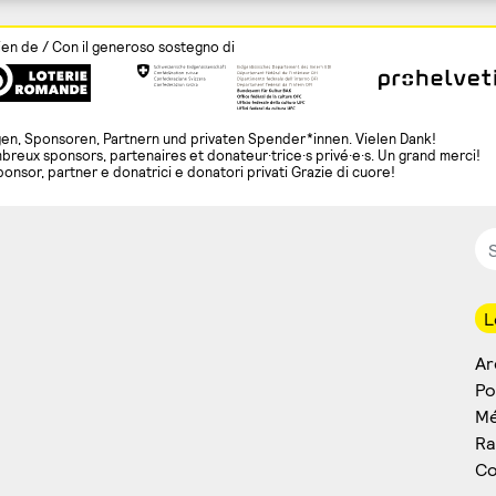
ien de / Con il generoso sostegno di
en, Sponsoren, Partnern und privaten Spender*innen. Vielen Dank!
breux sponsors, partenaires et donateur·trice·s privé·e·s. Un grand merci!
ponsor, partner e donatrici e donatori privati Grazie di cuore!
L
Ar
Po
Mé
Ra
Co