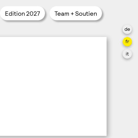
Edition 2027
Team + Soutien
de
fr
it