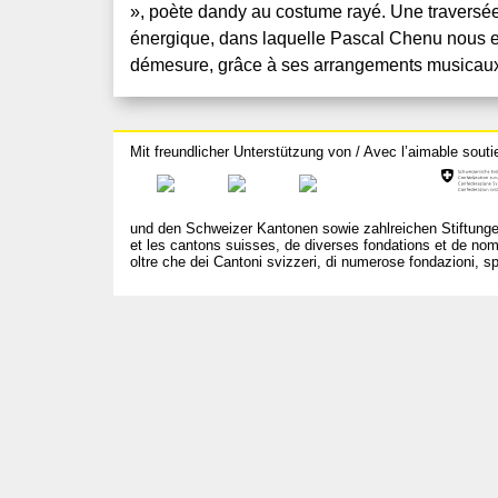
», poète dandy au costume rayé. Une traversée
énergique, dans laquelle Pascal Chenu nous
démesure, grâce à ses arrangements musicaux
Mit freundlicher Unterstützung von / Avec l’aimable souti
und den Schweizer Kantonen sowie zahlreichen Stiftunge
et les cantons suisses, de diverses fondations et de nom
oltre che dei Cantoni svizzeri, di numerose fondazioni, spo
T +41 31 312 80 08
info@bourseauxspectacles.ch