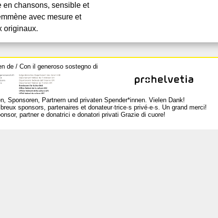
 en chansons, sensible et
 emmène avec mesure et
 originaux.
en de / Con il generoso sostegno di
n, Sponsoren, Partnern und privaten Spender*innen. Vielen Dank!
breux sponsors, partenaires et donateur·trice·s privé·e·s. Un grand merci!
nsor, partner e donatrici e donatori privati Grazie di cuore!
L
Ar
Po