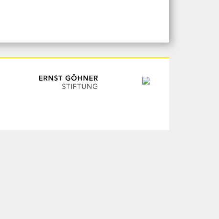
ogin
chives
ur les artistes