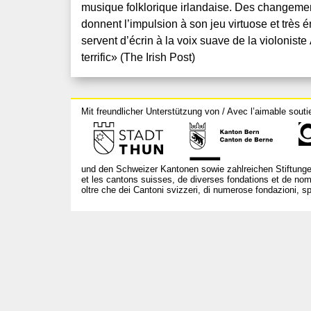
musique folklorique irlandaise. Des changeme
donnent l’impulsion à son jeu virtuose et très
servent d’écrin à la voix suave de la violonis
terrific» (The Irish Post)
Mit freundlicher Unterstützung von / Avec l’aimable souti
und den Schweizer Kantonen sowie zahlreichen Stiftunge
et les cantons suisses, de diverses fondations et de nom
oltre che dei Cantoni svizzeri, di numerose fondazioni, spo
T +41 31 312 80 08
info@bourseauxspectacles.ch