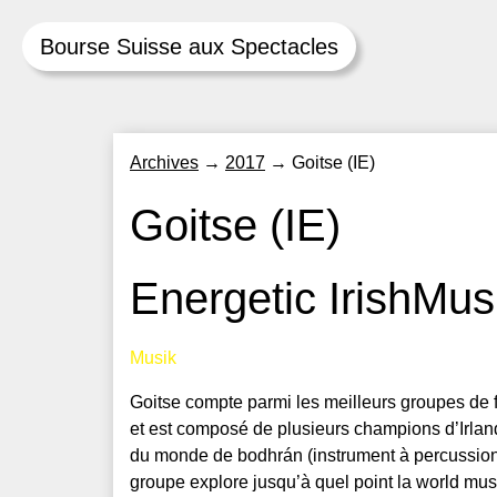
Bourse Suisse aux Spectacles
Skip
Archives
→
2017
→
Goitse (IE)
to
content
Goitse (IE)
Energetic IrishMus
Musik
Goitse compte parmi les meilleurs groupes de fo
et est composé de plusieurs champions d’Irl
du monde de bodhrán (instrument à percussion). 
groupe explore jusqu’à quel point la world musi