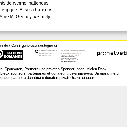
nts de rythme inattendus
 énergique. Et ses chansons
te Áine McGeeney. «Simply
en de / Con il generoso sostegno di
n, Sponsoren, Partnern und privaten Spender*innen. Vielen Dank!
breux sponsors, partenaires et donateur·trice·s privé·e·s. Un grand merci!
nsor, partner e donatrici e donatori privati Grazie di cuore!
L
Ar