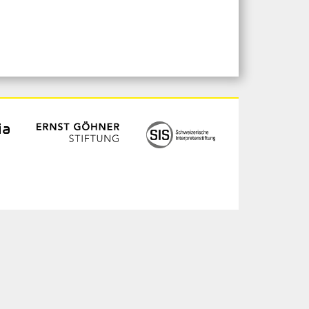
ogin
chives