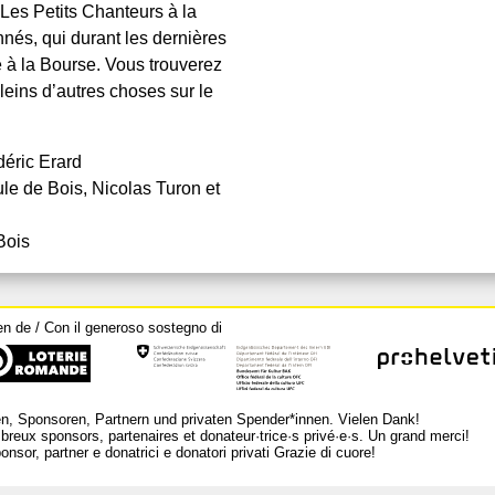
Les Petits Chanteurs à la
nés, qui durant les dernières
 à la Bourse. Vous trouverez
leins d’autres choses sur le
déric Erard
le de Bois, Nicolas Turon et
Bois
en de / Con il generoso sostegno di
n, Sponsoren, Partnern und privaten Spender*innen. Vielen Dank!
breux sponsors, partenaires et donateur·trice·s privé·e·s. Un grand merci!
nsor, partner e donatrici e donatori privati Grazie di cuore!