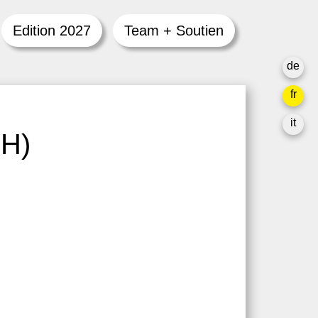
Edition 2027
Team + Soutien
de
fr
it
CH)