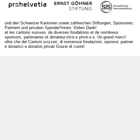
und den Schweizer Kantonen sowie zahlreichen Stiftungen, Sponsoren,
Partnern und privaten Spender*innen. Vielen Dank!
et les cantons suisses, de diverses fondations et de nombreux
sponsors, partenaires et donateur·trice·s privé·e·s. Un grand merci!
oltre che dei Cantoni svizzeri, di numerose fondazioni, sponsor, partner
e donatrici e donatori privati Grazie di cuore!
T +41 31 312 80 08
info@bourseauxspectacles.ch
Login
Archives