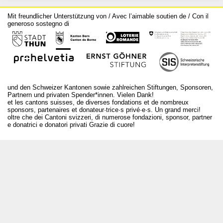
Mit freundlicher Unterstützung von / Avec l’aimable soutien de / Con il
generoso sostegno di
und den Schweizer Kantonen sowie zahlreichen Stiftungen, Sponsoren,
Partnern und privaten Spender*innen. Vielen Dank!
et les cantons suisses, de diverses fondations et de nombreux
sponsors, partenaires et donateur·trice·s privé·e·s. Un grand merci!
oltre che dei Cantoni svizzeri, di numerose fondazioni, sponsor, partner
e donatrici e donatori privati Grazie di cuore!
T +41 31 312 80 08
info@bourseauxspectacles.ch