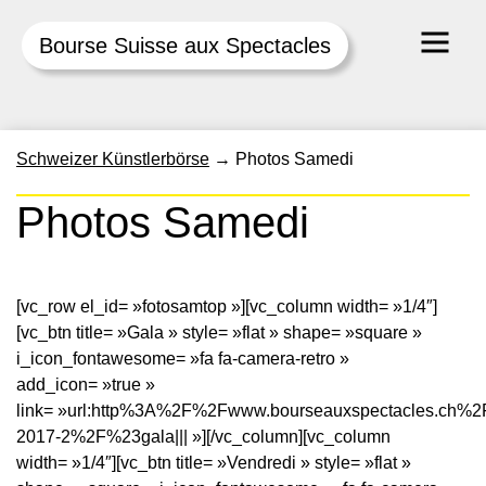
Bourse Suisse aux Spectacles
Skip
Schweizer Künstlerbörse
→
Photos Samedi
to
content
Photos Samedi
[vc_row el_id= »fotosamtop »][vc_column width= »1/4″]
[vc_btn title= »Gala » style= »flat » shape= »square »
i_icon_fontawesome= »fa fa-camera-retro »
add_icon= »true »
link= »url:http%3A%2F%2Fwww.bourseauxspectacles.ch%2
2017-2%2F%23gala||| »][/vc_column][vc_column
width= »1/4″][vc_btn title= »Vendredi » style= »flat »