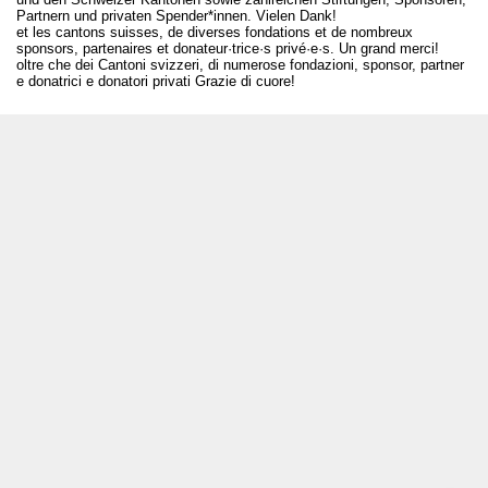
Partnern und privaten Spender*innen. Vielen Dank!
et les cantons suisses, de diverses fondations et de nombreux
sponsors, partenaires et donateur·trice·s privé·e·s. Un grand merci!
oltre che dei Cantoni svizzeri, di numerose fondazioni, sponsor, partner
e donatrici e donatori privati Grazie di cuore!
T +41 31 312 80 08
info@bourseauxspectacles.ch
Login
Archives
Pour les artistes
Médias
Rapport final