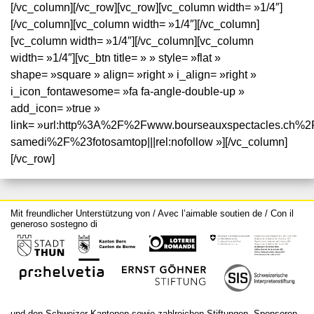
[/vc_column][/vc_row][vc_row][vc_column width= »1/4″]
[/vc_column][vc_column width= »1/4″][/vc_column]
[vc_column width= »1/4″][/vc_column][vc_column
width= »1/4″][vc_btn title= » » style= »flat »
shape= »square » align= »right » i_align= »right »
i_icon_fontawesome= »fa fa-angle-double-up »
add_icon= »true »
link= »url:http%3A%2F%2Fwww.bourseauxspectacles.ch%2
samedi%2F%23fotosamtop|||rel:nofollow »][/vc_column]
[/vc_row]
Mit freundlicher Unterstützung von / Avec l’aimable soutien de / Con il
generoso sostegno di
und den Schweizer Kantonen sowie zahlreichen Stiftungen, Sponsoren,