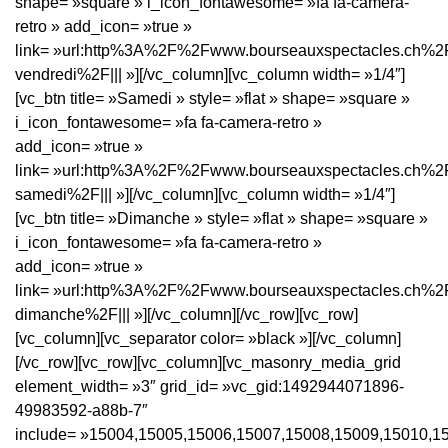
shape= »square » i_icon_fontawesome= »fa fa-camera-
retro » add_icon= »true »
link= »url:http%3A%2F%2Fwww.bourseauxspectacles.ch%2
vendredi%2F||| »][/vc_column][vc_column width= »1/4″]
[vc_btn title= »Samedi » style= »flat » shape= »square »
i_icon_fontawesome= »fa fa-camera-retro »
add_icon= »true »
link= »url:http%3A%2F%2Fwww.bourseauxspectacles.ch%2
samedi%2F||| »][/vc_column][vc_column width= »1/4″]
[vc_btn title= »Dimanche » style= »flat » shape= »square »
i_icon_fontawesome= »fa fa-camera-retro »
add_icon= »true »
link= »url:http%3A%2F%2Fwww.bourseauxspectacles.ch%2
dimanche%2F||| »][/vc_column][/vc_row][vc_row]
[vc_column][vc_separator color= »black »][/vc_column]
[/vc_row][vc_row][vc_column][vc_masonry_media_grid
element_width= »3″ grid_id= »vc_gid:1492944071896-
49983592-a88b-7″
include= »15004,15005,15006,15007,15008,15009,15010,1