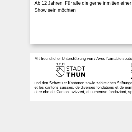
Ab 12 Jahren. Für alle die gerne inmitten ein
Show sein möchten
Mit freundlicher Unterstützung von / Avec l’aimable souti
und den Schweizer Kantonen sowie zahlreichen Stiftunge
et les cantons suisses, de diverses fondations et de nom
oltre che dei Cantoni svizzeri, di numerose fondazioni, spo
T +41 31 312 80 08
info@bourseauxspectacles.ch