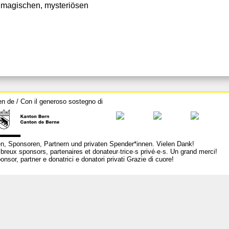
er magischen, mysteriösen
en de / Con il generoso sostegno di
n, Sponsoren, Partnern und privaten Spender*innen. Vielen Dank!
breux sponsors, partenaires et donateur·trice·s privé·e·s. Un grand merci!
nsor, partner e donatrici e donatori privati Grazie di cuore!
L