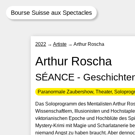
Bourse Suisse aux Spectacles
Skip
2022
→
Artiste
→
Arthur Roscha
to
content
Arthur Roscha
SÉANCE - Geschichten 
Paranormale Zaubershow, Theater, Solopro
Das Soloprogramm des Mentalisten Arthur Ro
Wissenschaftlern, Illusionisten und Hochstaple
viktorianischen Epoche und Hochblüte des Spiri
Mystery-Krimi mit Magie und Scharlatanerie be
niemand Angst zu haben braucht. Aber dennoch 