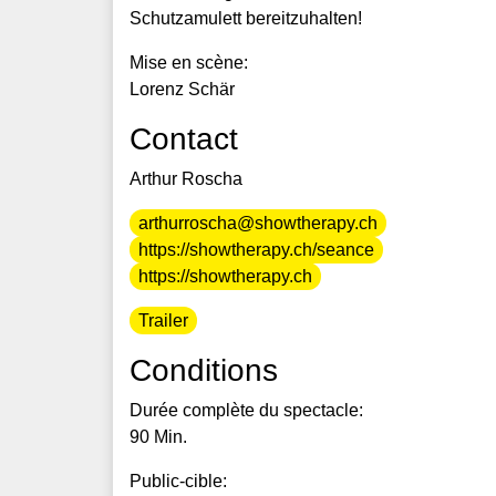
Schutzamulett bereitzuhalten!
Mise en scène:
Lorenz Schär
Contact
Arthur Roscha
arthurroscha@showtherapy.ch
https://showtherapy.ch/seance
https://showtherapy.ch
Trailer
Conditions
Durée complète du spectacle:
90 Min.
Public-cible: