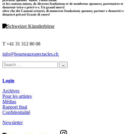
privaten Spender*innen. Vielen Dank!
et les cantons suisses, de diverses fondations et de nombreux sponsors, partenaires et
donateur·trice·s privé·e·s. Un grand merci!
oltre che dei Cantoni svizzeri, di numerose fondazioni, sponsor, partner e donatrici e
donatori privati Grazie di cuore!
T +41 31 312 80 08
info@bourseauxspectacles.ch
Login
Archives
Pour les artistes
Médias
Rapport final
Confidentialité
Newsletter