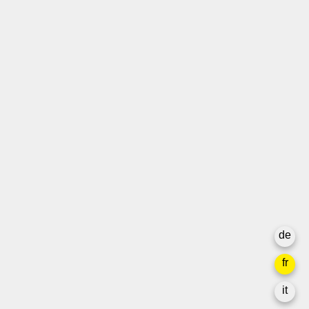
T +41 31 312 80 08
info@bourseauxspectacles.ch
Login
Archives
Pour les artistes
Médias
Rapport final
Confidentialité
de
Newsletter
fr
it