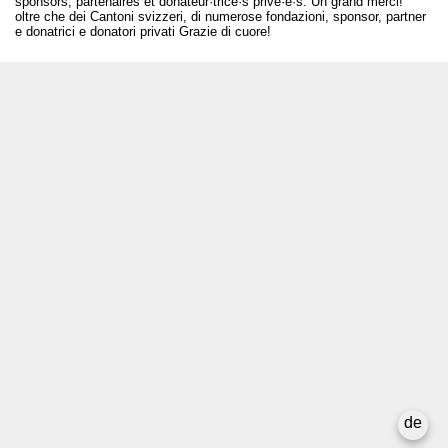
sponsors, partenaires et donateur·trice·s privé·e·s. Un grand merci!
oltre che dei Cantoni svizzeri, di numerose fondazioni, sponsor, partner
e donatrici e donatori privati Grazie di cuore!
T +41 31 312 80 08
info@bourseauxspectacles.ch
Login
Archives
Pour les artistes
Médias
Rapport final
Confidentialité
de