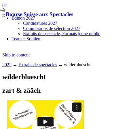
de
fr
Bourse Suisse aux Spectacles
it
Edition 2027
Candidatures 2027
Commissions de sélection 2027
Extraits de spectacle, Formats jeune public
Team + Soutien
Skip to content
2022
→
Extraits de spectacles
→
wilderbluescht
wilderbluescht
zart & zääch