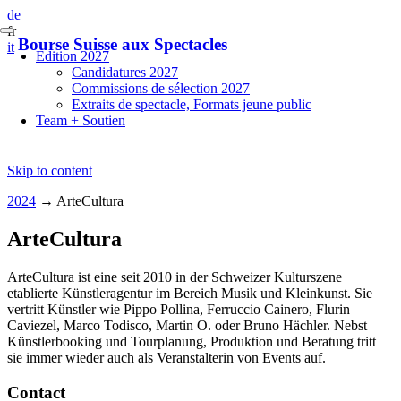
de
fr
Bourse Suisse aux Spectacles
it
Edition 2027
Candidatures 2027
Commissions de sélection 2027
Extraits de spectacle, Formats jeune public
Team + Soutien
Skip to content
2024
→
ArteCultura
ArteCultura
ArteCultura ist eine seit 2010 in der Schweizer Kulturszene
etablierte Künstleragentur im Bereich Musik und Kleinkunst. Sie
vertritt Künstler wie Pippo Pollina, Ferruccio Cainero, Flurin
Caviezel, Marco Todisco, Martin O. oder Bruno Hächler. Nebst
Künstlerbooking und Tourplanung, Produktion und Beratung tritt
sie immer wieder auch als Veranstalterin von Events auf.
Contact