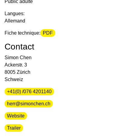
Public adulte
Langues:
Allemand
Fiche technique:
PDF
Contact
Simon Chen
Ackerstr. 3
8005 Zürich
Schweiz
+41(0) /076 4201140
herr@simonchen.ch
Website
Trailer