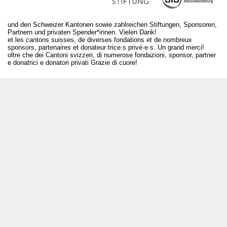
und den Schweizer Kantonen sowie zahlreichen Stiftungen, Sponsoren,
Partnern und privaten Spender*innen. Vielen Dank!
et les cantons suisses, de diverses fondations et de nombreux
sponsors, partenaires et donateur·trice·s privé·e·s. Un grand merci!
oltre che dei Cantoni svizzeri, di numerose fondazioni, sponsor, partner
e donatrici e donatori privati Grazie di cuore!
T +41 31 312 80 08
info@bourseauxspectacles.ch
Login
Archives
Pour les artistes