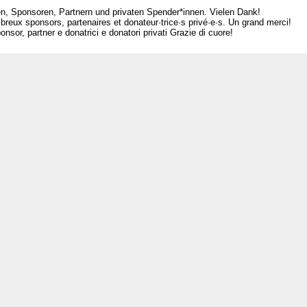
n, Sponsoren, Partnern und privaten Spender*innen. Vielen Dank!
breux sponsors, partenaires et donateur·trice·s privé·e·s. Un grand merci!
nsor, partner e donatrici e donatori privati Grazie di cuore!
L
Ar
Po
Mé
Ra
Co
Ne