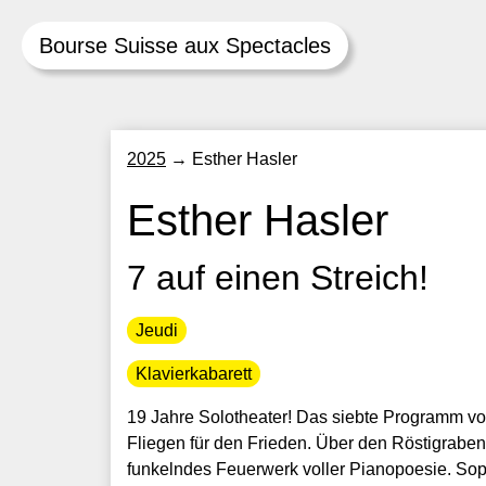
Bourse Suisse aux Spectacles
Skip
2025
→
Esther Hasler
to
content
Esther Hasler
7 auf einen Streich!
Jeudi
Klavierkabarett
19 Jahre Solotheater! Das siebte Programm vo
Fliegen für den Frieden. Über den Röstigrabe
funkelndes Feuerwerk voller Pianopoesie. Soph