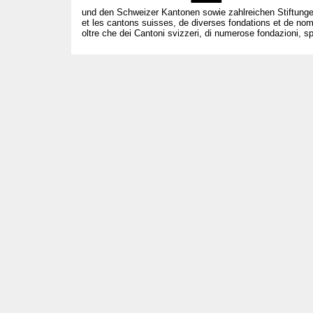
und den Schweizer Kantonen sowie zahlreichen Stiftunge
et les cantons suisses, de diverses fondations et de nom
oltre che dei Cantoni svizzeri, di numerose fondazioni, spo
T +41 31 312 80 08
info@bourseauxspectacles.ch