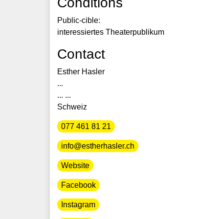
Conditions
Public-cible:
interessiertes Theaterpublikum
Contact
Esther Hasler
...
... ...
Schweiz
077 461 81 21
info@estherhasler.ch
Website
Facebook
Instagram