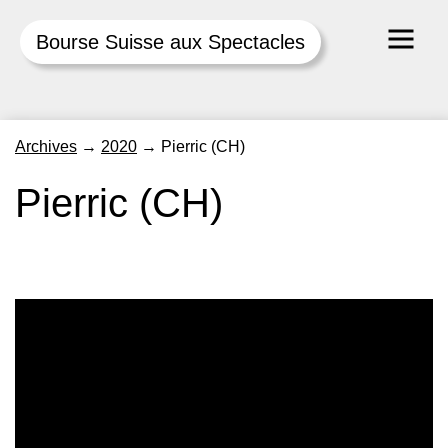
Bourse Suisse aux Spectacles
Skip
Archives
→
2020
→
Pierric (CH)
to
content
Pierric (CH)