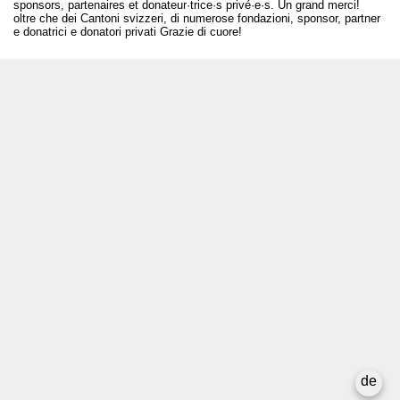
sponsors, partenaires et donateur·trice·s privé·e·s. Un grand merci!
oltre che dei Cantoni svizzeri, di numerose fondazioni, sponsor, partner
e donatrici e donatori privati Grazie di cuore!
T +41 31 312 80 08
info@bourseauxspectacles.ch
Login
Archives
Pour les artistes
Médias
Rapport final
Confidentialité
de