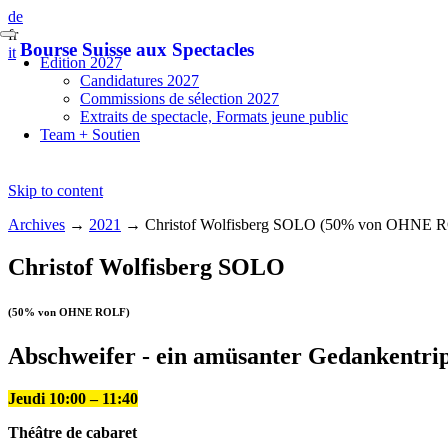
de
fr
Bourse Suisse aux Spectacles
it
Edition 2027
Candidatures 2027
Commissions de sélection 2027
Extraits de spectacle, Formats jeune public
Team + Soutien
Skip to content
Archives
→
2021
→
Christof Wolfisberg SOLO (50% von OHNE 
Christof Wolfisberg SOLO
(50% von OHNE ROLF)
Abschweifer - ein amüsanter Gedankentri
Jeudi 10:00 – 11:40
Théâtre de cabaret