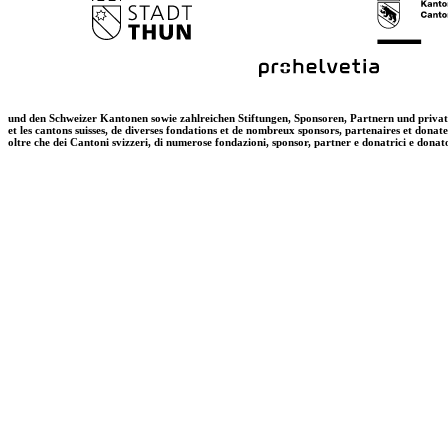
und den Schweizer Kantonen sowie zahlreichen Stiftungen, Sponsoren, Partnern und priva
et les cantons suisses, de diverses fondations et de nombreux sponsors, partenaires et donat
oltre che dei Cantoni svizzeri, di numerose fondazioni, sponsor, partner e donatrici e donat
T +41 31 312 80 08
info@bourseauxspectacles.ch
Login
Archives
Pour les artistes