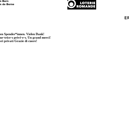
ten Spender*innen. Vielen Dank!
eur·trice·s privé·e·s. Un grand merci!
ori privati Grazie di cuore!