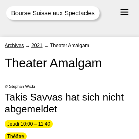
Bourse Suisse aux Spectacles
Skip
Archives
→
2021
→
Theater Amalgam
to
content
Theater Amalgam
© Stephan Wicki
Takis Savvas hat sich nicht
abgemeldet
Jeudi 10:00 – 11:40
Théâtre