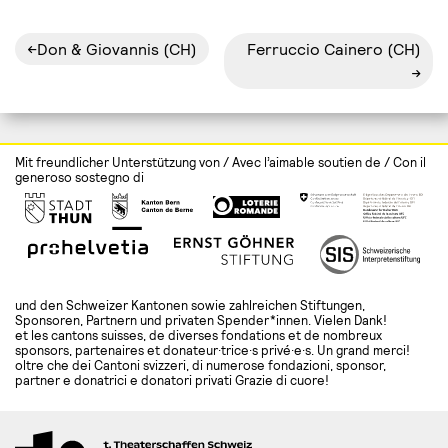
Navigation
Don & Giovannis (CH)
Ferruccio Cainero (CH)
de
l’article
Mit freundlicher Unterstützung von / Avec l’aimable soutien de / Con il
generoso sostegno di
und den Schweizer Kantonen sowie zahlreichen Stiftungen,
Sponsoren, Partnern und privaten Spender*innen. Vielen Dank!
et les cantons suisses, de diverses fondations et de nombreux
sponsors, partenaires et donateur·trice·s privé·e·s. Un grand merci!
oltre che dei Cantoni svizzeri, di numerose fondazioni, sponsor,
partner e donatrici e donatori privati Grazie di cuore!