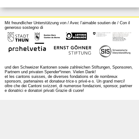
Mit freundlicher Unterstützung von / Avec l’aimable soutien de / Con il
generoso sostegno di
und den Schweizer Kantonen sowie zahlreichen Stiftungen, Sponsoren,
Partnern und privaten Spender*innen. Vielen Dank!
et les cantons suisses, de diverses fondations et de nombreux
sponsors, partenaires et donateur·trice·s privé·e·s. Un grand merci!
oltre che dei Cantoni svizzeri, di numerose fondazioni, sponsor, partner
e donatrici e donatori privati Grazie di cuore!
T +41 31 312 80 08
info@bourseauxspectacles.ch