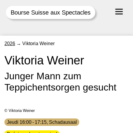
Bourse Suisse aux Spectacles
Skip
2026
→
Viktoria Weiner
to
content
Viktoria Weiner
Junger Mann zum
Teppichentsorgen gesucht
© Viktoria Weiner
Jeudi 16:00 - 17:15, Schadausaal