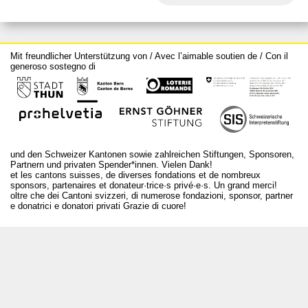
Mit freundlicher Unterstützung von / Avec l’aimable soutien de / Con il
generoso sostegno di
und den Schweizer Kantonen sowie zahlreichen Stiftungen, Sponsoren,
Partnern und privaten Spender*innen. Vielen Dank!
et les cantons suisses, de diverses fondations et de nombreux
sponsors, partenaires et donateur·trice·s privé·e·s. Un grand merci!
oltre che dei Cantoni svizzeri, di numerose fondazioni, sponsor, partner
e donatrici e donatori privati Grazie di cuore!
T +41 31 312 80 08
info@bourseauxspectacles.ch