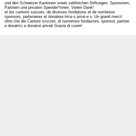
und den Schweizer Kantonen sowie zahlreichen Stiftungen, Sponsoren,
Partnern und privaten Spender*innen. Vielen Dank!
et les cantons suisses, de diverses fondations et de nombreux
sponsors, partenaires et donateur·trice·s privé·e·s. Un grand merci!
oltre che dei Cantoni svizzeri, di numerose fondazioni, sponsor, partner
e donatrici e donatori privati Grazie di cuore!
T +41 31 312 80 08
info@bourseauxspectacles.ch
Login
Archives