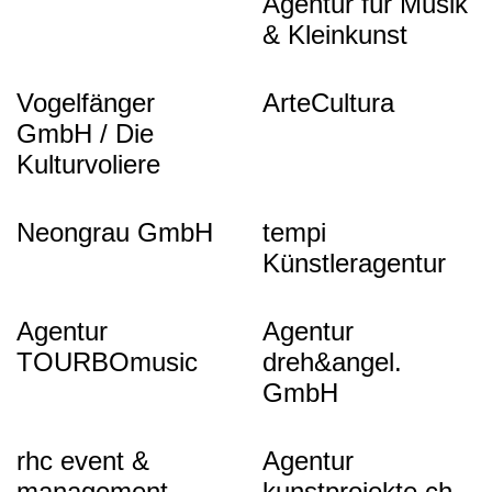
Agentur für Musik
& Kleinkunst
Vogelfänger
ArteCultura
GmbH / Die
Kulturvoliere
Neongrau GmbH
tempi
Künstleragentur
Agentur
Agentur
TOURBOmusic
dreh&angel.
GmbH
rhc event &
Agentur
management
kunstprojekte.ch